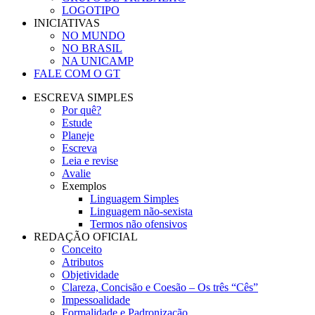
LOGOTIPO
INICIATIVAS
NO MUNDO
NO BRASIL
NA UNICAMP
FALE COM O GT
ESCREVA SIMPLES
Por quê?
Estude
Planeje
Escreva
Leia e revise
Avalie
Exemplos
Linguagem Simples
Linguagem não-sexista
Termos não ofensivos
REDAÇÃO OFICIAL
Conceito
Atributos
Objetividade
Clareza, Concisão e Coesão – Os três “Cês”
Impessoalidade
Formalidade e Padronização