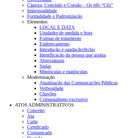
Clareza, Concisão e Coesão – Os três “Cês”
Impessoalidade
Formalidade e Padronização
Elementos
LOCAL E DATA
Unidades de medida e hora
Formas de tratamento
Endereçamento
Introdução e saudação/fecho
Identificação da pessoa que assina
Abreviaturas
Siglas
Minúsculas e maiúsculas
Modernização
Atualização das Comunicações Públicas
Verbosidade
Chavões
Coloquialismo excessivo
ATOS ADMINISTRATIVOS
Conceito
Ata
Carta
Certificado
Comunicado