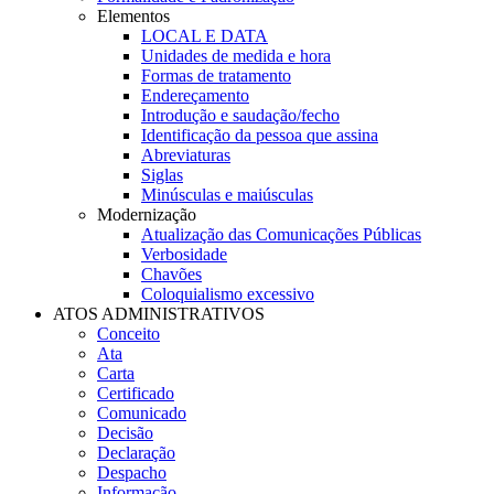
Elementos
LOCAL E DATA
Unidades de medida e hora
Formas de tratamento
Endereçamento
Introdução e saudação/fecho
Identificação da pessoa que assina
Abreviaturas
Siglas
Minúsculas e maiúsculas
Modernização
Atualização das Comunicações Públicas
Verbosidade
Chavões
Coloquialismo excessivo
ATOS ADMINISTRATIVOS
Conceito
Ata
Carta
Certificado
Comunicado
Decisão
Declaração
Despacho
Informação