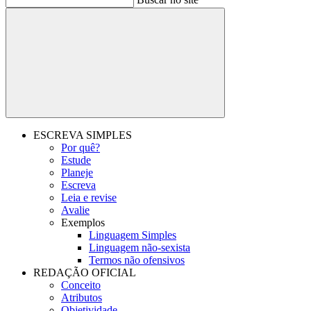
Buscar
ESCREVA SIMPLES
Por quê?
Estude
Planeje
Escreva
Leia e revise
Avalie
Exemplos
Linguagem Simples
Linguagem não-sexista
Termos não ofensivos
REDAÇÃO OFICIAL
Conceito
Atributos
Objetividade