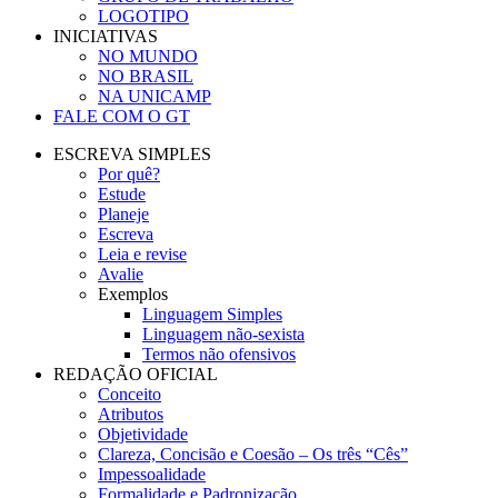
LOGOTIPO
INICIATIVAS
NO MUNDO
NO BRASIL
NA UNICAMP
FALE COM O GT
ESCREVA SIMPLES
Por quê?
Estude
Planeje
Escreva
Leia e revise
Avalie
Exemplos
Linguagem Simples
Linguagem não-sexista
Termos não ofensivos
REDAÇÃO OFICIAL
Conceito
Atributos
Objetividade
Clareza, Concisão e Coesão – Os três “Cês”
Impessoalidade
Formalidade e Padronização