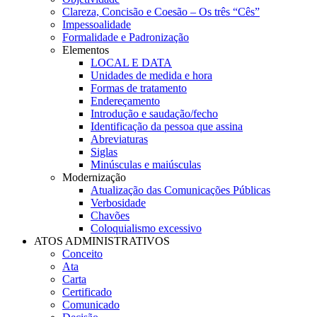
Clareza, Concisão e Coesão – Os três “Cês”
Impessoalidade
Formalidade e Padronização
Elementos
LOCAL E DATA
Unidades de medida e hora
Formas de tratamento
Endereçamento
Introdução e saudação/fecho
Identificação da pessoa que assina
Abreviaturas
Siglas
Minúsculas e maiúsculas
Modernização
Atualização das Comunicações Públicas
Verbosidade
Chavões
Coloquialismo excessivo
ATOS ADMINISTRATIVOS
Conceito
Ata
Carta
Certificado
Comunicado