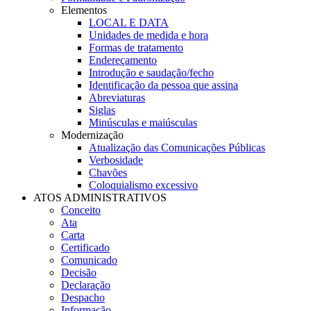
Elementos
LOCAL E DATA
Unidades de medida e hora
Formas de tratamento
Endereçamento
Introdução e saudação/fecho
Identificação da pessoa que assina
Abreviaturas
Siglas
Minúsculas e maiúsculas
Modernização
Atualização das Comunicações Públicas
Verbosidade
Chavões
Coloquialismo excessivo
ATOS ADMINISTRATIVOS
Conceito
Ata
Carta
Certificado
Comunicado
Decisão
Declaração
Despacho
Informação