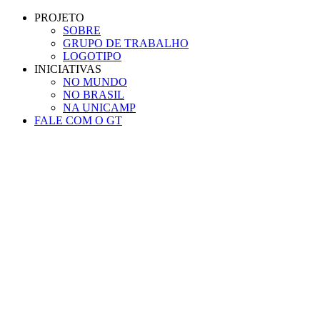
Conteúdo principal
Menu principal
Rodapé
PROJETO
SOBRE
GRUPO DE TRABALHO
LOGOTIPO
INICIATIVAS
NO MUNDO
NO BRASIL
NA UNICAMP
FALE COM O GT
Aumentar fonte
Diminuir fonte