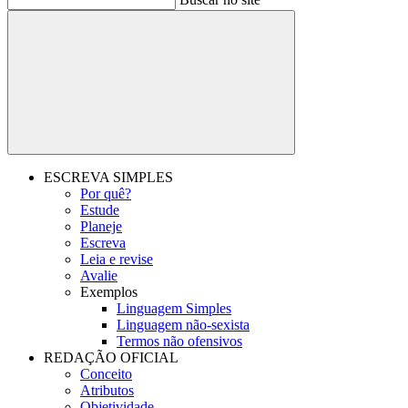
Buscar
ESCREVA SIMPLES
Por quê?
Estude
Planeje
Escreva
Leia e revise
Avalie
Exemplos
Linguagem Simples
Linguagem não-sexista
Termos não ofensivos
REDAÇÃO OFICIAL
Conceito
Atributos
Objetividade