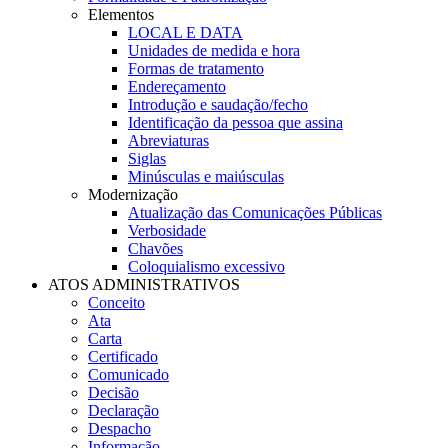
Elementos
LOCAL E DATA
Unidades de medida e hora
Formas de tratamento
Endereçamento
Introdução e saudação/fecho
Identificação da pessoa que assina
Abreviaturas
Siglas
Minúsculas e maiúsculas
Modernização
Atualização das Comunicações Públicas
Verbosidade
Chavões
Coloquialismo excessivo
ATOS ADMINISTRATIVOS
Conceito
Ata
Carta
Certificado
Comunicado
Decisão
Declaração
Despacho
Informação