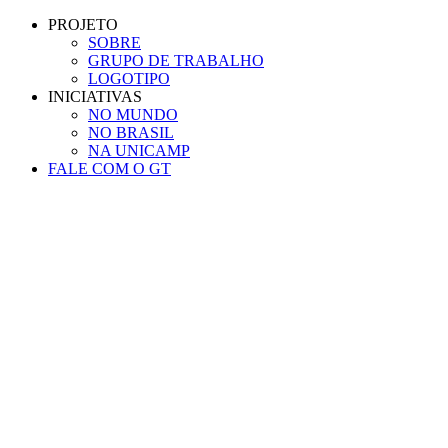
Conteúdo principal
Menu principal
Rodapé
PROJETO
SOBRE
GRUPO DE TRABALHO
LOGOTIPO
INICIATIVAS
NO MUNDO
NO BRASIL
NA UNICAMP
FALE COM O GT
Aumentar fonte
Diminuir fonte