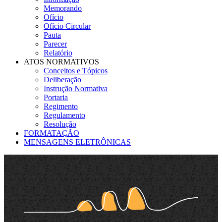
Memorando
Ofício
Ofício Circular
Pauta
Parecer
Relatório
ATOS NORMATIVOS
Conceitos e Tópicos
Deliberação
Instrução Normativa
Portaria
Regimento
Regulamento
Resolução
FORMATAÇÃO
MENSAGENS ELETRÔNICAS