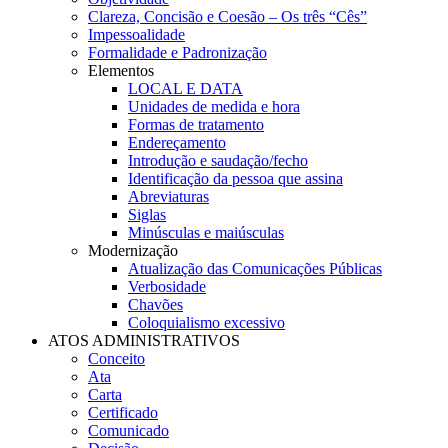
Clareza, Concisão e Coesão – Os três “Cês”
Impessoalidade
Formalidade e Padronização
Elementos
LOCAL E DATA
Unidades de medida e hora
Formas de tratamento
Endereçamento
Introdução e saudação/fecho
Identificação da pessoa que assina
Abreviaturas
Siglas
Minúsculas e maiúsculas
Modernização
Atualização das Comunicações Públicas
Verbosidade
Chavões
Coloquialismo excessivo
ATOS ADMINISTRATIVOS
Conceito
Ata
Carta
Certificado
Comunicado