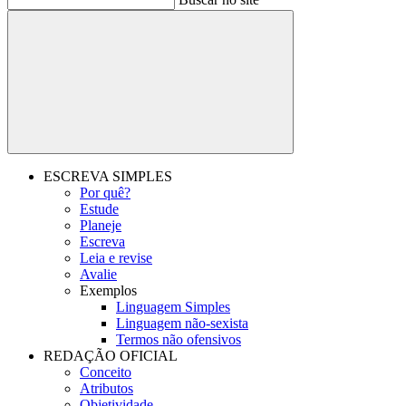
Buscar
ESCREVA SIMPLES
Por quê?
Estude
Planeje
Escreva
Leia e revise
Avalie
Exemplos
Linguagem Simples
Linguagem não-sexista
Termos não ofensivos
REDAÇÃO OFICIAL
Conceito
Atributos
Objetividade