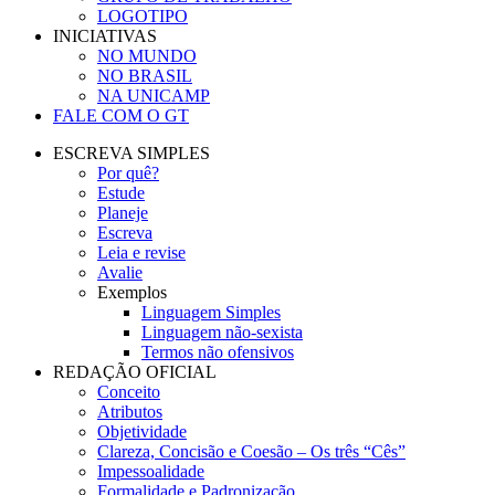
LOGOTIPO
INICIATIVAS
NO MUNDO
NO BRASIL
NA UNICAMP
FALE COM O GT
ESCREVA SIMPLES
Por quê?
Estude
Planeje
Escreva
Leia e revise
Avalie
Exemplos
Linguagem Simples
Linguagem não-sexista
Termos não ofensivos
REDAÇÃO OFICIAL
Conceito
Atributos
Objetividade
Clareza, Concisão e Coesão – Os três “Cês”
Impessoalidade
Formalidade e Padronização