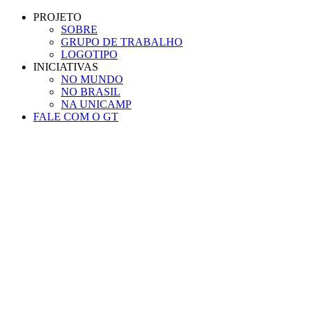
Conteúdo principal
Menu principal
Rodapé
PROJETO
SOBRE
GRUPO DE TRABALHO
LOGOTIPO
INICIATIVAS
NO MUNDO
NO BRASIL
NA UNICAMP
FALE COM O GT
Aumentar fonte
Diminuir fonte