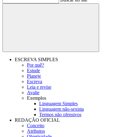
Buscar
ESCREVA SIMPLES
Por quê?
Estude
Planeje
Escreva
Leia e revise
Avalie
Exemplos
Linguagem Simples
Linguagem não-sexista
Termos não ofensivos
REDAÇÃO OFICIAL
Conceito
Atributos
Objetividade