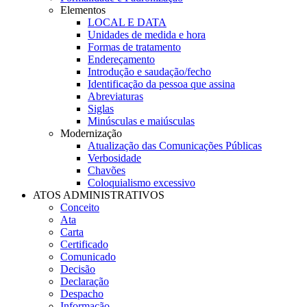
Elementos
LOCAL E DATA
Unidades de medida e hora
Formas de tratamento
Endereçamento
Introdução e saudação/fecho
Identificação da pessoa que assina
Abreviaturas
Siglas
Minúsculas e maiúsculas
Modernização
Atualização das Comunicações Públicas
Verbosidade
Chavões
Coloquialismo excessivo
ATOS ADMINISTRATIVOS
Conceito
Ata
Carta
Certificado
Comunicado
Decisão
Declaração
Despacho
Informação