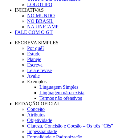
LOGOTIPO
INICIATIVAS
NO MUNDO
NO BRASIL
NA UNICAMP
FALE COM O GT
ESCREVA SIMPLES
Por quê?
Estude
Planeje
Escreva
Leia e revise
Avalie
Exemplos
Linguagem Simples
Linguagem não-sexista
Termos não ofensivos
REDAÇÃO OFICIAL
Conceito
Atributos
Objetividade
Clareza, Concisão e Coesão – Os três “Cês”
Impessoalidade
Formalidade e Padronização