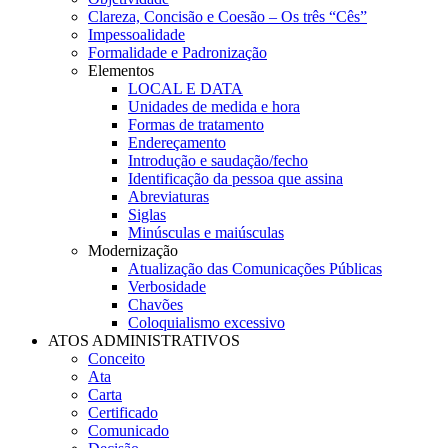
Clareza, Concisão e Coesão – Os três “Cês”
Impessoalidade
Formalidade e Padronização
Elementos
LOCAL E DATA
Unidades de medida e hora
Formas de tratamento
Endereçamento
Introdução e saudação/fecho
Identificação da pessoa que assina
Abreviaturas
Siglas
Minúsculas e maiúsculas
Modernização
Atualização das Comunicações Públicas
Verbosidade
Chavões
Coloquialismo excessivo
ATOS ADMINISTRATIVOS
Conceito
Ata
Carta
Certificado
Comunicado