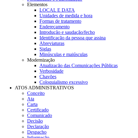
Elementos
LOCAL E DATA
Unidades de medida e hora
Formas de tratamento
Endereçamento
Introdução e saudação/fecho
Identificação da pessoa que assina
Abreviaturas
Siglas
Minúsculas e maiúsculas
Modernização
Atualização das Comunicações Públicas
Verbosidade
Chavões
Coloquialismo excessivo
ATOS ADMINISTRATIVOS
Conceito
Ata
Carta
Certificado
Comunicado
Decisão
Declaração
Despacho
Informação