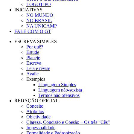
LOGOTIPO
INICIATIVAS
NO MUNDO
NO BRASIL
NA UNICAMP
FALE COM O GT
ESCREVA SIMPLES
Por quê?
Estude
Planeje
Escreva
Leia e revise
Avalie
Exemplos
Linguagem Simples
Linguagem não-sexista
Termos não ofensivos
REDAÇÃO OFICIAL
Conceito
Atributos
Objetividade
Clareza, Concisão e Coesão – Os três “Cês”
Impessoalidade
Formalidade e Padronização