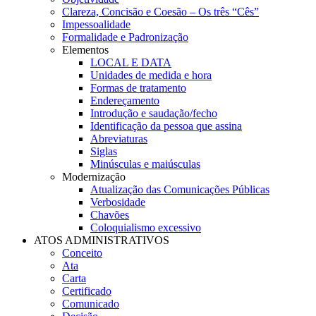
Clareza, Concisão e Coesão – Os três “Cês”
Impessoalidade
Formalidade e Padronização
Elementos
LOCAL E DATA
Unidades de medida e hora
Formas de tratamento
Endereçamento
Introdução e saudação/fecho
Identificação da pessoa que assina
Abreviaturas
Siglas
Minúsculas e maiúsculas
Modernização
Atualização das Comunicações Públicas
Verbosidade
Chavões
Coloquialismo excessivo
ATOS ADMINISTRATIVOS
Conceito
Ata
Carta
Certificado
Comunicado