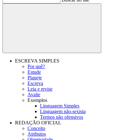
Buscar
ESCREVA SIMPLES
Por quê?
Estude
Planeje
Escreva
Leia e revise
Avalie
Exemplos
Linguagem Simples
Linguagem não-sexista
Termos não ofensivos
REDAÇÃO OFICIAL
Conceito
Atributos
Objetividade