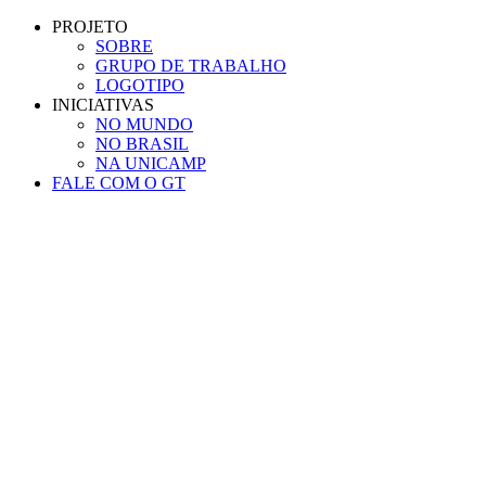
Conteúdo principal
Menu principal
Rodapé
PROJETO
SOBRE
GRUPO DE TRABALHO
LOGOTIPO
INICIATIVAS
NO MUNDO
NO BRASIL
NA UNICAMP
FALE COM O GT
Aumentar fonte
Diminuir fonte