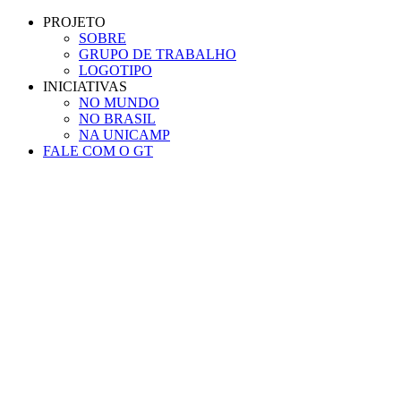
Conteúdo principal
Menu principal
Rodapé
PROJETO
SOBRE
GRUPO DE TRABALHO
LOGOTIPO
INICIATIVAS
NO MUNDO
NO BRASIL
NA UNICAMP
FALE COM O GT
Aumentar fonte
Diminuir fonte