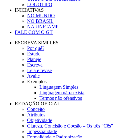
LOGOTIPO
INICIATIVAS
NO MUNDO
NO BRASIL
NA UNICAMP
FALE COM O GT
ESCREVA SIMPLES
Por quê?
Estude
Planeje
Escreva
Leia e revise
Avalie
Exemplos
Linguagem Simples
Linguagem não-sexista
Termos não ofensivos
REDAÇÃO OFICIAL
Conceito
Atributos
Objetividade
Clareza, Concisão e Coesão – Os três “Cês”
Impessoalidade
Formalidade e Padronização