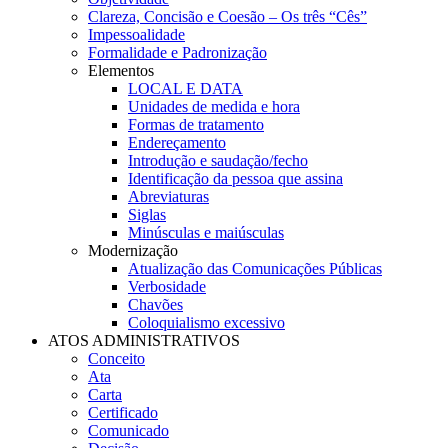
Clareza, Concisão e Coesão – Os três “Cês”
Impessoalidade
Formalidade e Padronização
Elementos
LOCAL E DATA
Unidades de medida e hora
Formas de tratamento
Endereçamento
Introdução e saudação/fecho
Identificação da pessoa que assina
Abreviaturas
Siglas
Minúsculas e maiúsculas
Modernização
Atualização das Comunicações Públicas
Verbosidade
Chavões
Coloquialismo excessivo
ATOS ADMINISTRATIVOS
Conceito
Ata
Carta
Certificado
Comunicado