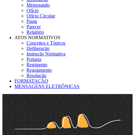
Memorando
Ofício
Ofício Circular
Pauta
Parecer
Relatório
ATOS NORMATIVOS
Conceitos e Tópicos
Deliberação
Instrução Normativa
Portaria
Regimento
Regulamento
Resolução
FORMATAÇÃO
MENSAGENS ELETRÔNICAS