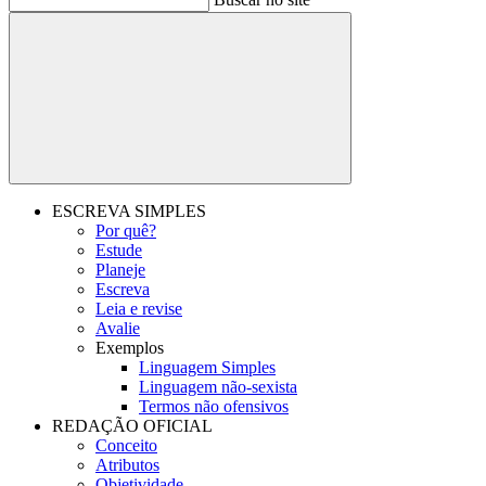
Buscar
ESCREVA SIMPLES
Por quê?
Estude
Planeje
Escreva
Leia e revise
Avalie
Exemplos
Linguagem Simples
Linguagem não-sexista
Termos não ofensivos
REDAÇÃO OFICIAL
Conceito
Atributos
Objetividade