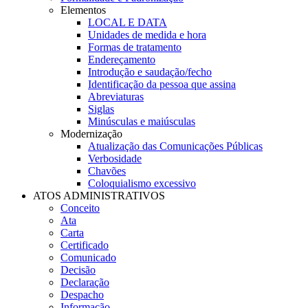
Elementos
LOCAL E DATA
Unidades de medida e hora
Formas de tratamento
Endereçamento
Introdução e saudação/fecho
Identificação da pessoa que assina
Abreviaturas
Siglas
Minúsculas e maiúsculas
Modernização
Atualização das Comunicações Públicas
Verbosidade
Chavões
Coloquialismo excessivo
ATOS ADMINISTRATIVOS
Conceito
Ata
Carta
Certificado
Comunicado
Decisão
Declaração
Despacho
Informação