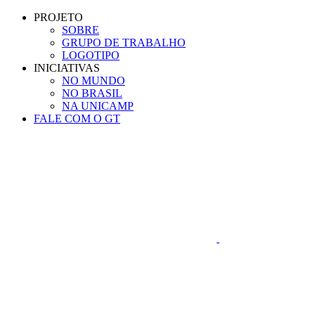
Conteúdo principal
Menu principal
Rodapé
PROJETO
SOBRE
GRUPO DE TRABALHO
LOGOTIPO
INICIATIVAS
NO MUNDO
NO BRASIL
NA UNICAMP
FALE COM O GT
Aumentar fonte