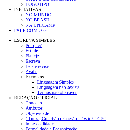
LOGOTIPO
INICIATIVAS
NO MUNDO
NO BRASIL
NA UNICAMP
FALE COM O GT
ESCREVA SIMPLES
Por quê?
Estude
Planeje
Escreva
Leia e revise
Avalie
Exemplos
Linguagem Simples
Linguagem não-sexista
Termos não ofensivos
REDAÇÃO OFICIAL
Conceito
Atributos
Objetividade
Clareza, Concisão e Coesão – Os três “Cês”
Impessoalidade
Formalidade e Padronização