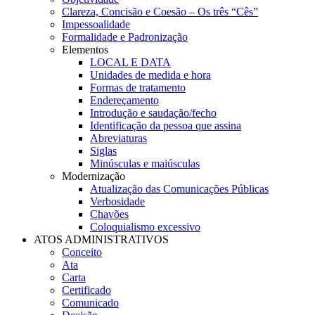
Clareza, Concisão e Coesão – Os três “Cês”
Impessoalidade
Formalidade e Padronização
Elementos
LOCAL E DATA
Unidades de medida e hora
Formas de tratamento
Endereçamento
Introdução e saudação/fecho
Identificação da pessoa que assina
Abreviaturas
Siglas
Minúsculas e maiúsculas
Modernização
Atualização das Comunicações Públicas
Verbosidade
Chavões
Coloquialismo excessivo
ATOS ADMINISTRATIVOS
Conceito
Ata
Carta
Certificado
Comunicado