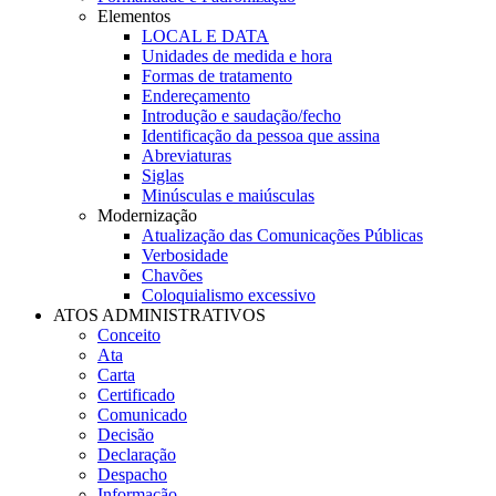
Elementos
LOCAL E DATA
Unidades de medida e hora
Formas de tratamento
Endereçamento
Introdução e saudação/fecho
Identificação da pessoa que assina
Abreviaturas
Siglas
Minúsculas e maiúsculas
Modernização
Atualização das Comunicações Públicas
Verbosidade
Chavões
Coloquialismo excessivo
ATOS ADMINISTRATIVOS
Conceito
Ata
Carta
Certificado
Comunicado
Decisão
Declaração
Despacho
Informação