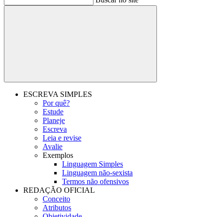
Buscar
ESCREVA SIMPLES
Por quê?
Estude
Planeje
Escreva
Leia e revise
Avalie
Exemplos
Linguagem Simples
Linguagem não-sexista
Termos não ofensivos
REDAÇÃO OFICIAL
Conceito
Atributos
Objetividade