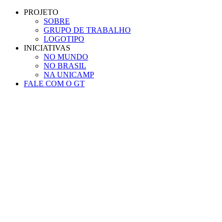
Conteúdo principal
Menu principal
Rodapé
PROJETO
SOBRE
GRUPO DE TRABALHO
LOGOTIPO
INICIATIVAS
NO MUNDO
NO BRASIL
NA UNICAMP
FALE COM O GT
Aumentar fonte
Diminuir fonte