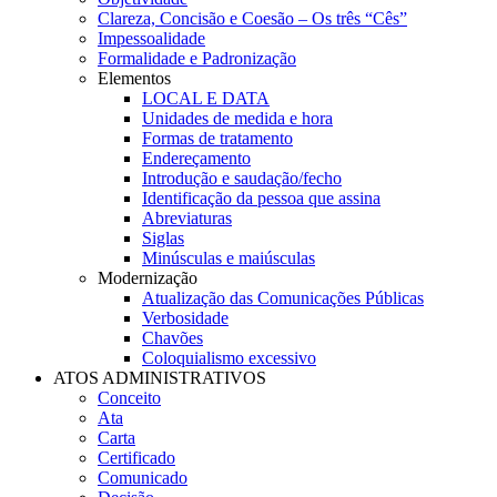
Clareza, Concisão e Coesão – Os três “Cês”
Impessoalidade
Formalidade e Padronização
Elementos
LOCAL E DATA
Unidades de medida e hora
Formas de tratamento
Endereçamento
Introdução e saudação/fecho
Identificação da pessoa que assina
Abreviaturas
Siglas
Minúsculas e maiúsculas
Modernização
Atualização das Comunicações Públicas
Verbosidade
Chavões
Coloquialismo excessivo
ATOS ADMINISTRATIVOS
Conceito
Ata
Carta
Certificado
Comunicado