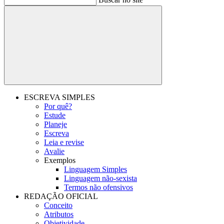
Buscar
ESCREVA SIMPLES
Por quê?
Estude
Planeje
Escreva
Leia e revise
Avalie
Exemplos
Linguagem Simples
Linguagem não-sexista
Termos não ofensivos
REDAÇÃO OFICIAL
Conceito
Atributos
Objetividade