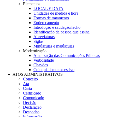
Elementos
LOCAL E DATA
Unidades de medida e hora
Formas de tratamento
Endereçamento
Introdução e saudação/fecho
Identificação da pessoa que assina
Abreviaturas
Siglas
Minúsculas e maiúsculas
Modernização
Atualização das Comunicações Públicas
Verbosidade
Chavões
Coloquialismo excessivo
ATOS ADMINISTRATIVOS
Conceito
Ata
Carta
Certificado
Comunicado
Decisão
Declaração
Despacho
Informação