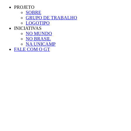
Conteúdo principal
Menu principal
Rodapé
PROJETO
SOBRE
GRUPO DE TRABALHO
LOGOTIPO
INICIATIVAS
NO MUNDO
NO BRASIL
NA UNICAMP
FALE COM O GT
Aumentar fonte
Diminuir fonte