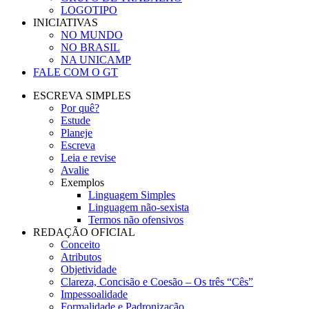
LOGOTIPO
INICIATIVAS
NO MUNDO
NO BRASIL
NA UNICAMP
FALE COM O GT
ESCREVA SIMPLES
Por quê?
Estude
Planeje
Escreva
Leia e revise
Avalie
Exemplos
Linguagem Simples
Linguagem não-sexista
Termos não ofensivos
REDAÇÃO OFICIAL
Conceito
Atributos
Objetividade
Clareza, Concisão e Coesão – Os três “Cês”
Impessoalidade
Formalidade e Padronização