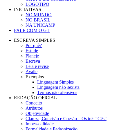
LOGOTIPO
INICIATIVAS
NO MUNDO
NO BRASIL
NA UNICAMP
FALE COM O GT
ESCREVA SIMPLES
Por quê?
Estude
Planeje
Escreva
Leia e revise
Avalie
Exemplos
Linguagem Simples
Linguagem não-sexista
Termos não ofensivos
REDAÇÃO OFICIAL
Conceito
Atributos
Objetividade
Clareza, Concisão e Coesão – Os três “Cês”
Impessoalidade
Formalidade e Padronização