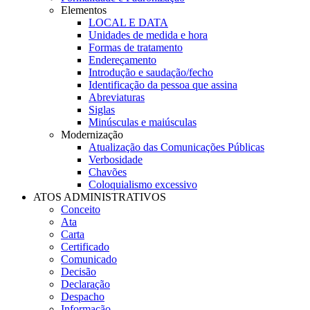
Elementos
LOCAL E DATA
Unidades de medida e hora
Formas de tratamento
Endereçamento
Introdução e saudação/fecho
Identificação da pessoa que assina
Abreviaturas
Siglas
Minúsculas e maiúsculas
Modernização
Atualização das Comunicações Públicas
Verbosidade
Chavões
Coloquialismo excessivo
ATOS ADMINISTRATIVOS
Conceito
Ata
Carta
Certificado
Comunicado
Decisão
Declaração
Despacho
Informação