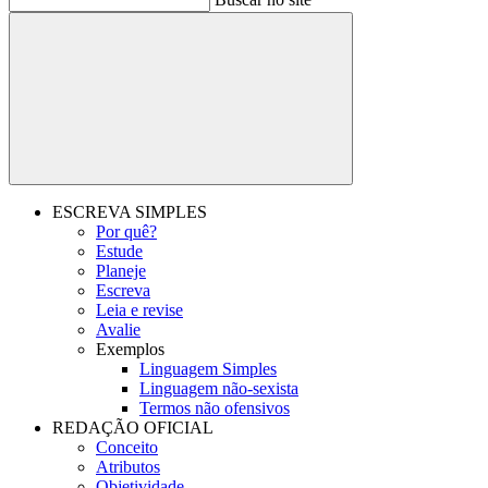
Buscar
ESCREVA SIMPLES
Por quê?
Estude
Planeje
Escreva
Leia e revise
Avalie
Exemplos
Linguagem Simples
Linguagem não-sexista
Termos não ofensivos
REDAÇÃO OFICIAL
Conceito
Atributos
Objetividade