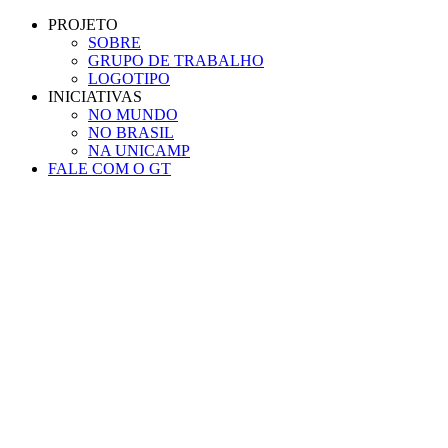
Conteúdo principal
Menu principal
Rodapé
PROJETO
SOBRE
GRUPO DE TRABALHO
LOGOTIPO
INICIATIVAS
NO MUNDO
NO BRASIL
NA UNICAMP
FALE COM O GT
Aumentar fonte
Diminuir fonte