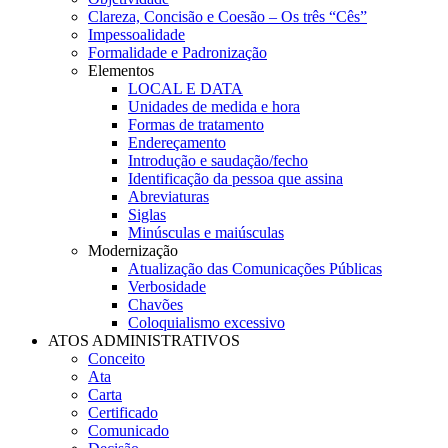
Clareza, Concisão e Coesão – Os três “Cês”
Impessoalidade
Formalidade e Padronização
Elementos
LOCAL E DATA
Unidades de medida e hora
Formas de tratamento
Endereçamento
Introdução e saudação/fecho
Identificação da pessoa que assina
Abreviaturas
Siglas
Minúsculas e maiúsculas
Modernização
Atualização das Comunicações Públicas
Verbosidade
Chavões
Coloquialismo excessivo
ATOS ADMINISTRATIVOS
Conceito
Ata
Carta
Certificado
Comunicado