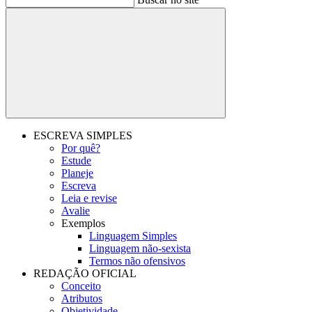
Buscar
ESCREVA SIMPLES
Por quê?
Estude
Planeje
Escreva
Leia e revise
Avalie
Exemplos
Linguagem Simples
Linguagem não-sexista
Termos não ofensivos
REDAÇÃO OFICIAL
Conceito
Atributos
Objetividade