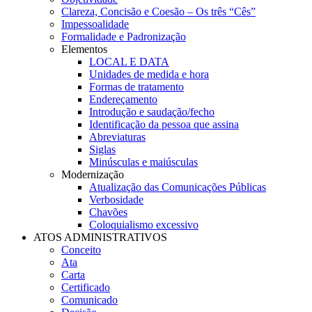
Clareza, Concisão e Coesão – Os três “Cês”
Impessoalidade
Formalidade e Padronização
Elementos
LOCAL E DATA
Unidades de medida e hora
Formas de tratamento
Endereçamento
Introdução e saudação/fecho
Identificação da pessoa que assina
Abreviaturas
Siglas
Minúsculas e maiúsculas
Modernização
Atualização das Comunicações Públicas
Verbosidade
Chavões
Coloquialismo excessivo
ATOS ADMINISTRATIVOS
Conceito
Ata
Carta
Certificado
Comunicado