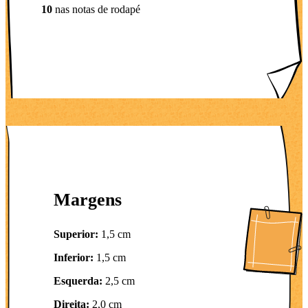
10
nas notas de rodapé
Margens
Superior:
1,5 cm
Inferior:
1,5 cm
Esquerda:
2,5 cm
Direita:
2,0 cm