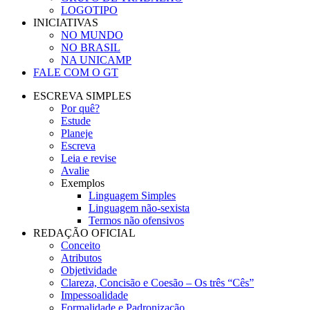
LOGOTIPO
INICIATIVAS
NO MUNDO
NO BRASIL
NA UNICAMP
FALE COM O GT
ESCREVA SIMPLES
Por quê?
Estude
Planeje
Escreva
Leia e revise
Avalie
Exemplos
Linguagem Simples
Linguagem não-sexista
Termos não ofensivos
REDAÇÃO OFICIAL
Conceito
Atributos
Objetividade
Clareza, Concisão e Coesão – Os três “Cês”
Impessoalidade
Formalidade e Padronização