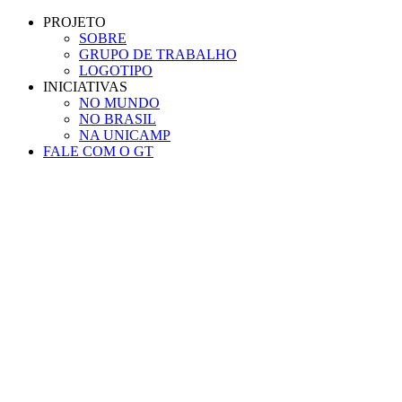
Conteúdo principal
Menu principal
Rodapé
PROJETO
SOBRE
GRUPO DE TRABALHO
LOGOTIPO
INICIATIVAS
NO MUNDO
NO BRASIL
NA UNICAMP
FALE COM O GT
Aumentar fonte
Diminuir fonte