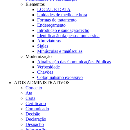
Elementos
LOCAL E DATA
Unidades de medida e hora
Formas de tratamento
Endereçamento
Introdução e saudação/fecho
Identificação da pessoa que assina
Abreviaturas
Siglas
Minúsculas e maiúsculas
Modernização
Atualização das Comunicações Públicas
Verbosidade
Chavões
Coloquialismo excessivo
ATOS ADMINISTRATIVOS
Conceito
Ata
Carta
Certificado
Comunicado
Decisão
Declaração
Despacho
Informação